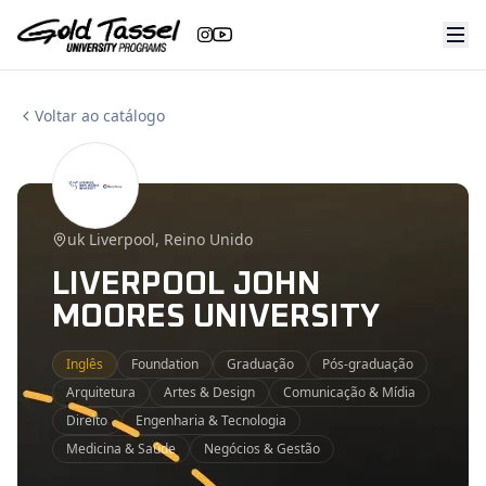
Ir
Ir
para
para
o
o
conteúdo
conteúdo
Voltar ao catálogo
uk Liverpool, Reino Unido
LIVERPOOL JOHN
MOORES UNIVERSITY
Inglês
Foundation
Graduação
Pós-graduação
Arquitetura
Artes & Design
Comunicação & Mídia
Direito
Engenharia & Tecnologia
Medicina & Saúde
Negócios & Gestão