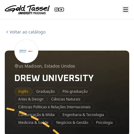
Ir
Ir
para
para
o
o
conteúdo
conteúdo
Voltar ao catálogo
us Madison, Estados Unidos
DREW UNIVERSITY
Inglês
Graduação
Pós-graduação
Artes & Design
Ciências Naturais
Ciências Políticas e Relações Internacionais
Comunicação & Mídia
Engenharia & Tecnologia
Medicina & Saúde
Negócios & Gestão
Psicologia