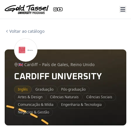
Ir
Ir
para
para
o
o
conteúdo
conteúdo
Voltar ao catálogo
🇬🇧 Cardiff – País de Gales, Reino Unido
CARDIFF UNIVERSITY
Inglês
Graduação
Pós-graduação
Artes & Design
Ciências Naturais
Ciências Sociais
Comunicação & Mídia
Engenharia & Tecnologia
Negócios & Gestão